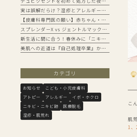
デュピクセントを初めて処方した夜〜沖縄の重症アトピー治療の最前線から〜
実は誤解だらけ？湿疹とアレルギーの「知られざる」関係
【皮膚科専門医の願い】赤ちゃん・子供のその湿疹、放置しないで！〜最新医学で守るお子様の肌〜
スプレンダーX vs ジェントルマックスプロプラス！医療脱毛・熱破壊式の最高峰機種を徹底比較！
新生活に間に合う！春休みに「ニキビ・毛穴」を集中ケアして自信をプラス
美肌への近道は『自己処理卒業』から。皮膚科で始める安心の医療脱毛ガイド
カテゴリ
お知らせ
こども・小児皮膚科
アトピー
アレルギー
イボ・ホクロ
こ
ニキビ・ニキビ跡
医療脱毛
湿疹・肌荒れ
肌
1