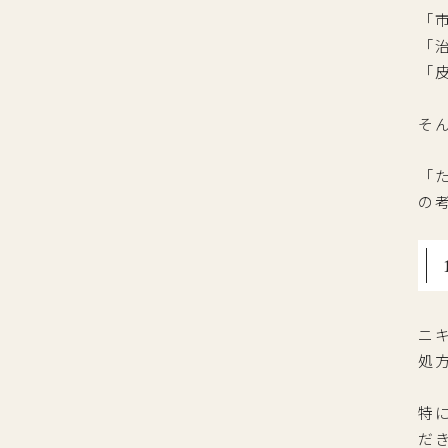
「
「
「
そ
「
の
ニ
処
特
だ