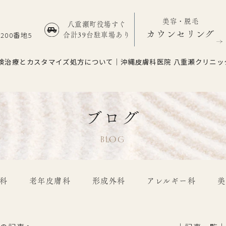
美容・脱毛
八重瀬町役場すぐ
カウンセリング
00番地5
合計39台駐車場あり
険治療とカスタマイズ処方について｜沖縄皮膚科医院 八重瀬クリニッ
ブログ
BLOG
科
老年皮膚科
形成外科
アレルギー科
美