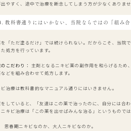
が出やすく、途中で治療を断念してしまう方が少なくありま
3. 教科書通りにはいかない、当院ならではの「組み
薬を「ただ塗るだけ」では続けられない。だからこそ、当院
した処方を行っています。
院のこだわり：
主剤となるニキビ薬の副作用を和らげるため
薬などを組み合わせて処方します。
キビ治療は教科書的なマニュアル通りにはいきません。
察をしていると、「友達はこの薬で治ったのに、自分には合わ
、ニキビ治療は「この薬を出せばみんな治る」というもので
思春期ニキビなのか、大人ニキビなのか。