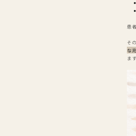
患
そ
な
ま