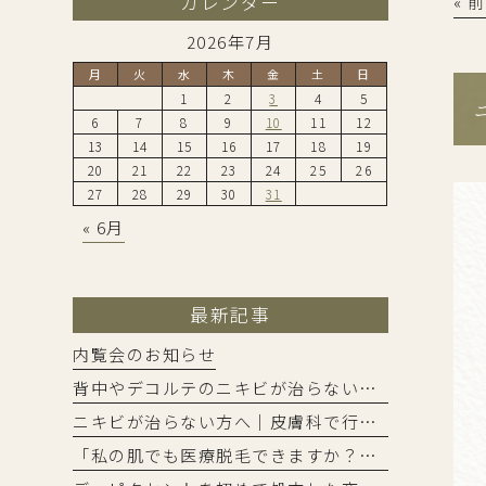
カレンダー
« 
2026年7月
月
火
水
木
金
土
日
1
2
3
4
5
6
7
8
9
10
11
12
13
14
15
16
17
18
19
20
21
22
23
24
25
26
27
28
29
30
31
« 6月
最新記事
内覧会のお知らせ
背中やデコルテのニキビが治らないのはなぜ？実は顔とは違う原因が隠れていることも【皮膚科専門医が解説】
ニキビが治らない方へ｜皮膚科で行う保険治療とカスタマイズ処方について
「私の肌でも医療脱毛できますか？」に、皮膚科専門医が正直にお答えします。