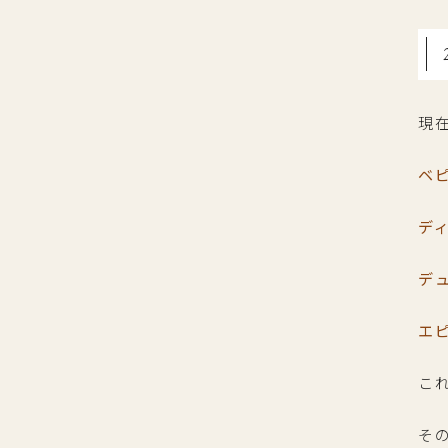
現
ベ
デ
デ
エ
こ
そ