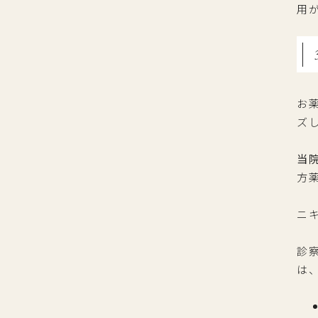
用
お
ズ
当
方
ニ
診
は