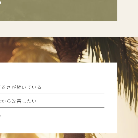
？
だるさが続いている
本から改善したい
い