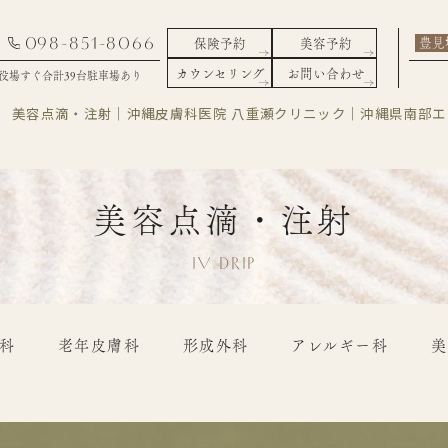
098-851-8066
豊見
保険予約
美容予約
カウンセリング
お問い合わせ
役場すぐ合計39台駐車場あり
美容点滴・注射｜沖縄皮膚科医院 八重瀬クリニック｜沖縄県南部
美容点滴・注射
IV DRIP
科
老年皮膚科
形成外科
アレルギー科
美