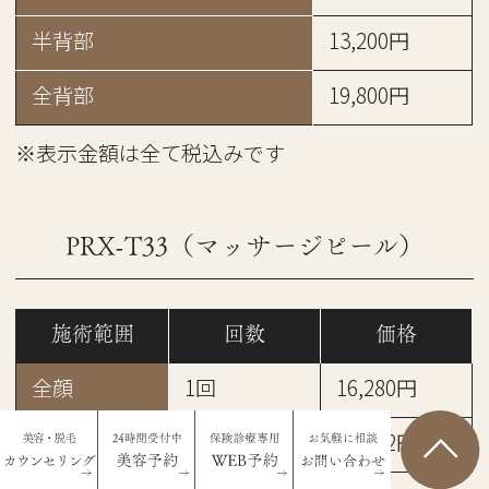
半背部
13,200円
全背部
19,800円
※表示金額は全て税込みです
PRX-T33（マッサージピール）
施術範囲
回数
価格
全顔
1回
16,280円
全顔
3回
39,072円