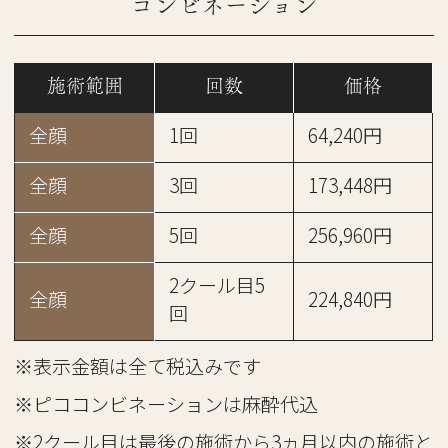
コンビネーション
施術範囲
回数
価格
全顔
1回
64,240円
全顔
3回
173,448円
全顔
5回
256,960円
2クール目5
全顔
224,840円
回
※表示金額は全て税込みです
※ピココンビネーションは麻酔代込
※2クール目は最後の施術から3ヵ月以内の施術と