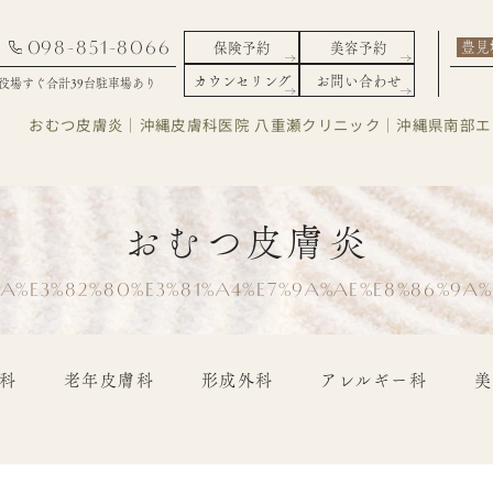
098-851-8066
豊見
保険予約
美容予約
カウンセリング
お問い合わせ
役場すぐ合計39台駐車場あり
おむつ皮膚炎｜沖縄皮膚科医院 八重瀬クリニック｜沖縄県南部
おむつ皮膚炎
8A%E3%82%80%E3%81%A4%E7%9A%AE%E8%86%9A%
科
老年皮膚科
形成外科
アレルギー科
美