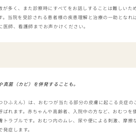
数が多く、また診察時にすべてをお話しすることは難しいた
す。当院を受診される患者様の疾患理解と治療の一助となれ
に医師、看護師までお声かけください。
や真菌（カビ）を併発することも。
つひふえん）は、おむつが当たる部分の皮膚に起こる炎症の
呼ばれます。赤ちゃんや高齢者、入院中の方など、おむつを
膚トラブルです。おむつ内のムレ、尿や便による刺激、摩擦
で発症します。