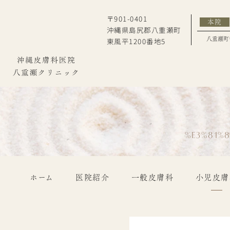
〒901-0401
本院
沖縄県島尻郡八重瀬町
東風平1200番地5
八重瀬町
%E3%81%
ホーム
医院紹介
一般皮膚科
小児皮膚