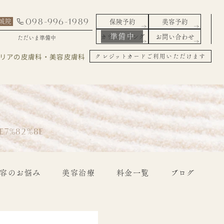
098-996-1989
城院
保険予約
美容予約
カウンセリング
お問い合わせ
ただいま準備中
エリアの皮膚科・美容皮膚科
クレジットカードご利用いただけます
E7%82%8E
容のお悩み
美容治療
料金一覧
ブログ